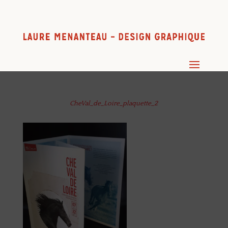
CheVal_de_Loire_plaquette_2