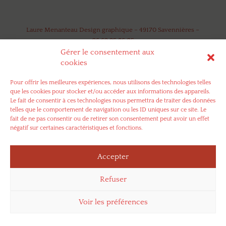
Laure Menanteau Design graphique – 49170 Savennières –
06 62 25 86 05
Gérer le consentement aux
cookies
Pour offrir les meilleures expériences, nous utilisons des technologies telles
que les cookies pour stocker et/ou accéder aux informations des appareils.
Le fait de consentir à ces technologies nous permettra de traiter des données
telles que le comportement de navigation ou les ID uniques sur ce site. Le
fait de ne pas consentir ou de retirer son consentement peut avoir un effet
négatif sur certaines caractéristiques et fonctions.
Accepter
Refuser
Voir les préférences