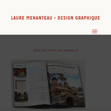
2012_BE_Vision_du_monde_8