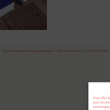
Laure Menanteau Design graphique – 49170 Savennières – 06 62 25 86 05
Pour offrir l
pour stocker
technologies