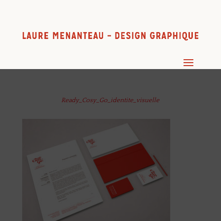
Ready_Cosy_Go_identite_visuelle