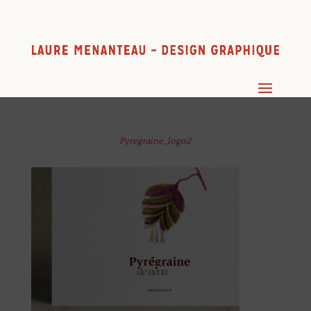
Pyregraine_logo2