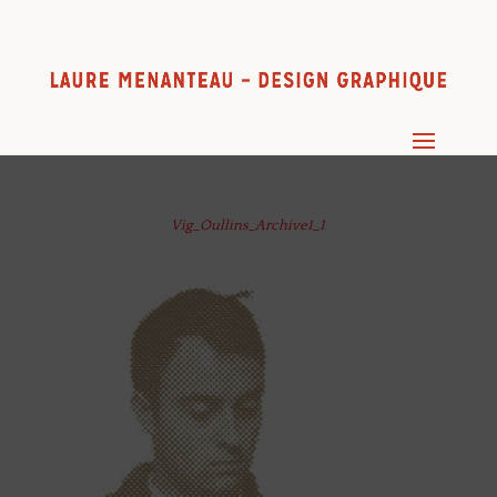
Vig_Oullins_Archive1_1