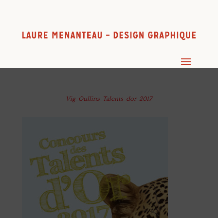
Vig_Oullins_Talents_dor_2017