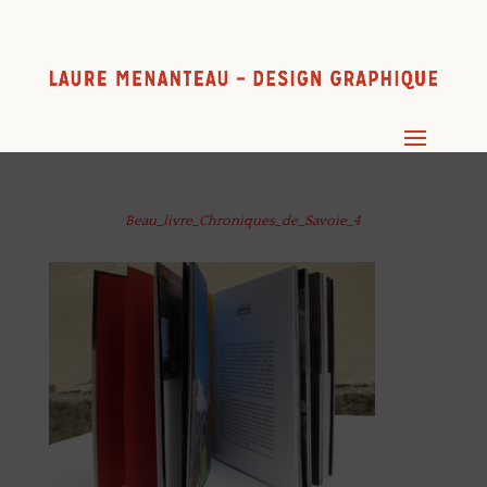
Beau_livre_Chroniques_de_Savoie_4