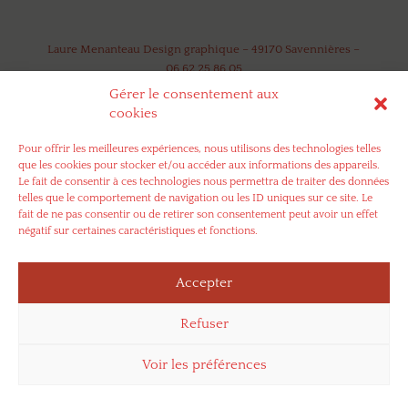
Laure Menanteau Design graphique – 49170 Savennières –
06 62 25 86 05
Gérer le consentement aux
cookies
Pour offrir les meilleures expériences, nous utilisons des technologies telles
que les cookies pour stocker et/ou accéder aux informations des appareils.
Le fait de consentir à ces technologies nous permettra de traiter des données
telles que le comportement de navigation ou les ID uniques sur ce site. Le
fait de ne pas consentir ou de retirer son consentement peut avoir un effet
négatif sur certaines caractéristiques et fonctions.
Accepter
Refuser
Voir les préférences