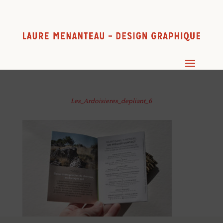
Les_Ardoisieres_depliant_6