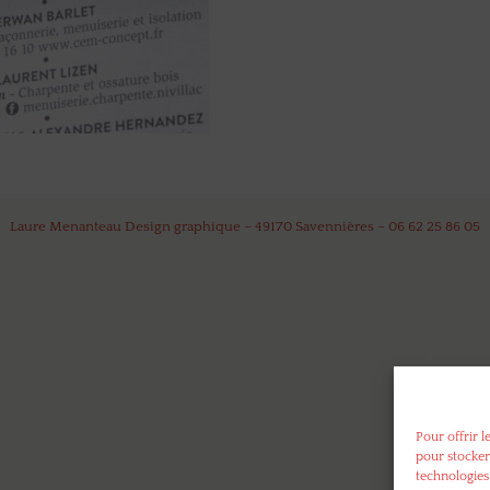
Laure Menanteau Design graphique – 49170 Savennières – 06 62 25 86 05
Pour offrir l
pour stocker
technologies