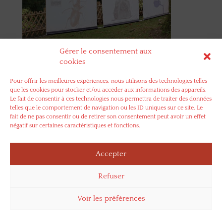
Gérer le consentement aux
cookies
Laure Menanteau Design graphique – 49170 Savennières –
Pour offrir les meilleures expériences, nous utilisons des technologies telles
06 62 25 86 05
que les cookies pour stocker et/ou accéder aux informations des appareils.
Le fait de consentir à ces technologies nous permettra de traiter des données
telles que le comportement de navigation ou les ID uniques sur ce site. Le
fait de ne pas consentir ou de retirer son consentement peut avoir un effet
négatif sur certaines caractéristiques et fonctions.
Accepter
Refuser
Voir les préférences